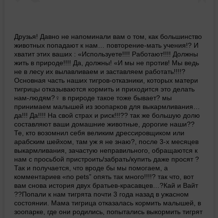
Друзья! Давно не напоминали вам о том, как большинство
животных попадают к нам… повторение-мать учения!? И
хватит этих ваших : «Используете!!!! Работают!!!! Должны
жить в природе!!!! Да, должны! «И мы не против! Мы ведь
не в лесу их вылавливаем и заставляем работать!!!!?
Основная часть наших тигров-отказники, которых матери
тигрицы отказываются кормить и приходится это делать
нам-людям?‍♀ в природе такое тоже бывает? мы
принимаем малышей из зоопарков для выкармливания…
да!!! Да!!!! На свой страх и риск!!!?? так же большую долю
составляют ваши домашние животные, дорогие наши??
Те, кто возомнил себя великим дрессировщиком или
арабским шейхом, там уж я не знаю?, после 3-х месяцев
выкармливания, зачастую неправильного, обращаются к
нам с просьбой пристроить/забрать/купить даже просят ?
Так и получается, что вроде бы мы помогаем, а
комментариев «no pets” опять так много!!!!? так что, вот
вам снова история двух братьев-красавцев…?Кай и Вайт
??Попали к нам тигрята почти 3 года назад в ужасном
состоянии. Мама тигрица отказалась кормить малышей, в
зоопарке, где они родились, попытались выкормить тигрят