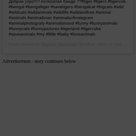
Доброе утро!!!? полосатая банда ??#tiger #tigers #tigercub
#bengal #bengaltiger #savetigers #bengalcat #bigcats #wild
#wildcats #wildanimals #wildlife #wildandfree #animal
#animals #animallover #animalsofinstagram
#animalphotografy #animalsmood #funny #funnyanimals
#funnycats #funnypictures #tigerland #tigercubs
#saveanimals #my #little #baby #loveanimals
A post shared by
Михаил Зарецкий
(@mihail_tiger) on
Sep 7, 2017 at 11:11pm PDT
Advertisement - story continues below