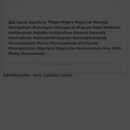
Два брата акробата ?#tiger #tigers #tigercub #bengal
#bengaltiger #savetigers #bengalcat #bigcats #wild #wildcats
#wildanimals #wildlife #wildandfree #animal #animals
#animallover #animalsofinstagram #animalphotografy
#animalsmood #funny #funnyanimals #funnycats
#funnypictures #tigerland #tigercubs #saveanimals #my #little
#baby #loveanimals
A post shared by
Михаил Зарецкий
(@mihail_tiger) on
Jun 5, 2017 at 10:54am PDT
Advertisement - story continues below