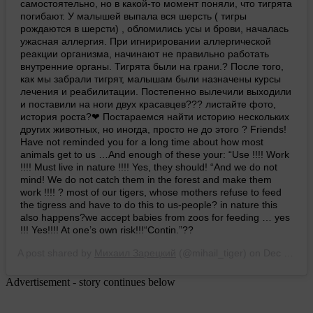
самостоятельно, но в какой-то момент поняли, что тигрята
погибают. У малышей выпала вся шерсть ( тигры
рождаются в шерсти) , обломились усы и брови, началась
ужасная аллергия. При игнирировании аллергической
реакции организма, начинают не правильно работать
внутренние органы. Тигрята были на грани.? После того,
как мы забрали тигрят, малышам были назначены курсы
лечения и реабилитации. Постепенно вылечили выходили
и поставили на ноги двух красавцев??? листайте фото,
история роста?❤ Постараемся найти историю нескольких
других животных, но иногда, просто не до этого ? Friends!
Have not reminded you for a long time about how most
animals get to us …And enough of these your: “Use !!!! Work
!!!! Must live in nature !!!! Yes, they should! “And we do not
mind! We do not catch them in the forest and make them
work !!!! ? most of our tigers, whose mothers refuse to feed
the tigress and have to do this to us-people? in nature this
also happens?we accept babies from zoos for feeding … yes
!!! Yes!!!! At one’s own risk!!!“Contin.”??
A post shared by
Михаил Зарецкий
(@mihail_tiger) on
Dec 25, 2017 at 12:33am PST
Advertisement - story continues below