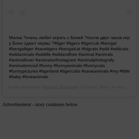
Милка ?очень любит играть с Боней ?после двух часов игр
у Бони сдают нервы ?#tiger #tigers #tigercub #bengal
#bengaltiger #savetigers #bengalcat #bigcats #wild #wildcats
#wildanimals #wildlife #wildandfree #animal #animals
#animallover #animalsofinstagram #animalphotografy
#animalsmood #funny #funnyanimals #funnycats
#funnypictures #tigerland #tigercubs #saveanimals #my #little
#baby #loveanimals
A post shared by
Михаил Зарецкий
(@mihail_tiger) on
Aug 21, 2017 at 4:11am PDT
Advertisement - story continues below